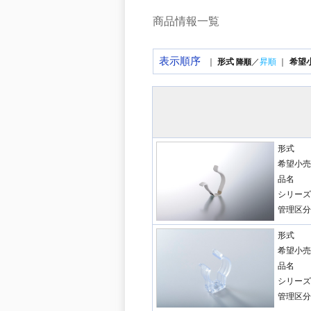
商品情報一覧
表示順序
｜
形式
／
昇順
｜
希望
降順
形式
希望小売
品名
シリーズ
管理区分
形式
希望小売
品名
シリーズ
管理区分