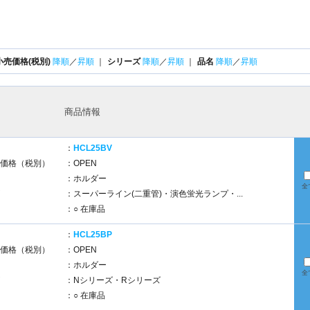
小売価格(税別)
降順
／
昇順
｜
シリーズ
降順
／
昇順
｜
品名
降順
／
昇順
商品情報
：
HCL25BV
価格（税別）
：OPEN
：ホルダー
全
：スーパーライン(二重管)・演色蛍光ランプ・...
：○ 在庫品
：
HCL25BP
価格（税別）
：OPEN
：ホルダー
全
：Nシリーズ・Rシリーズ
：○ 在庫品