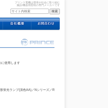
プリンス電機は環境や社会に取り組む
施設/機器用照明の専門メーカーです
のに使用します
形蛍光ランプ(演色AA)／Nシリーズ／R