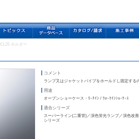
HCL25 ホルダー
コメント
ランプ又はジャケットパイプをホールドし固定する
用途
オープンショーケース・ﾘｰﾁｲﾝ / ｳｫｰｸｲﾝｼｮｰｹｰｽ
適合シリーズ
スーパーライン(二重管)／演色蛍光ランプ／演色改善
シリーズ