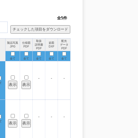
全5件
取扱
配光
製品写真
仕様図
姿図
説明書
データ
JPG
PDF
DXF
PDF
PDF
全て
全て
全て
全て
全て
-
-
-
て
-
-
-
て