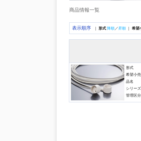
商品情報一覧
表示順序
｜
形式
降順
／
昇順
｜
希望
形式
希望小売
品名
シリーズ
管理区分