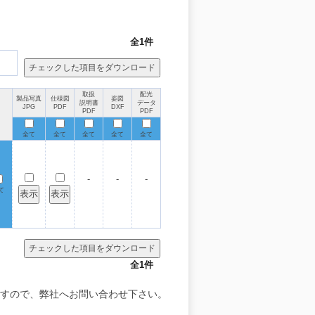
全1件
取扱
配光
製品写真
仕様図
姿図
説明書
データ
JPG
PDF
DXF
PDF
PDF
全て
全て
全て
全て
全て
-
-
-
て
全1件
すので、弊社へお問い合わせ下さい。