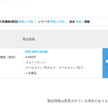
小売価格(税別)
降順
／
昇順
｜
シリーズ
降順
／
昇順
｜
品名
降順
／
昇順
商品情報
：
PSF-20F3.5白/灰
価格（税別）
：4,940円
：フリーソケット
全
：クールライン T5チルド・クールライン T5フ...
：○ 在庫品
製品情報は変更されている場合がありま