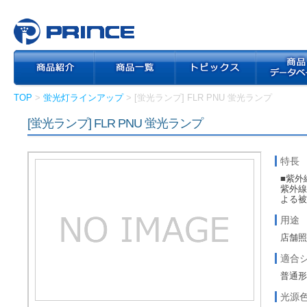
TOP
>
蛍光灯ラインアップ
> [蛍光ランプ] FLR PNU 蛍光ランプ
[蛍光ランプ] FLR PNU 蛍光ランプ
特長
■紫外
紫外
よる
用途
店舗
適合
普通
光源