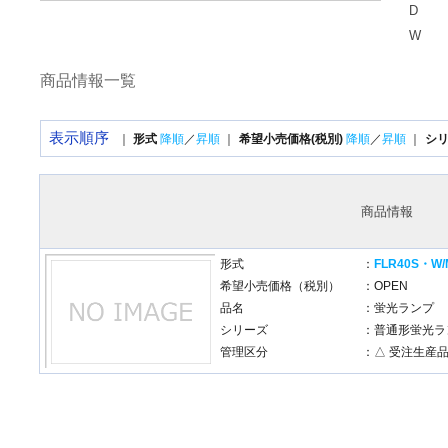
D
W
商品情報一覧
表示順序
｜
形式
降順
／
昇順
｜
希望小売価格(税別)
降順
／
昇順
｜
シ
商品情報
形式
：
FLR40S・W/
希望小売価格（税別）
：OPEN
品名
：蛍光ランプ
シリーズ
：普通形蛍光ラ
管理区分
：△ 受注生産