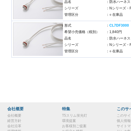
品名
：防水ハーネス
シリーズ
：Nシリーズ・
管理区分
：○ 在庫品
形式
：
CL7DF3000
希望小売価格（税別）
：1,840円
品名
：防水ハーネス
シリーズ
：Nシリーズ・
管理区分
：○ 在庫品
会社概要
特集
このサ
会社概要
T5スリム蛍光灯
このサイ
経営方針
環境提案
個人情報
会社沿革
お客様別ご提案
サイトマ