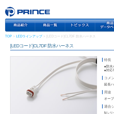
TOP
>
LEDラインアップ
> [LEDコード]CL7DF 防水ハーネス
[LEDコード]CL7DF 防水ハーネス
特長
●防水
●対応
コメ
延長
用途
オープン
適合
Nシリ