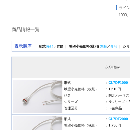
ライ
1000
商品情報一覧
表示順序
｜
形式
降順
／
｜
希望小売価格(税別)
降順
／
昇順
｜
シリ
昇順
商品情報
形式
：
CL7DF1000
希望小売価格（税別）
：1,610円
品名
：防水ハーネス
シリーズ
：Nシリーズ・
管理区分
：○ 在庫品
形式
：
CL7DF2000
希望小売価格（税別）
：1,730円