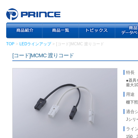
TOP
>
LEDラインアップ
> [コード]MCMC 渡りコード
[コード]MCMC 渡りコード
特長
●器具
最大1
用途
棚下
適合
Jシリ
ライ
150、