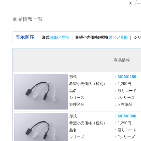
カラー
商品情報一覧
表示順序
｜
形式
降順
／
昇順
｜
希望小売価格(税別)
降順
／
昇順
｜
シ
商品情報
形式
：
MCMC150
希望小売価格（税別）
：1,290円
品名
：渡りコード
シリーズ
：Jシリーズ
管理区分
：○ 在庫品
形式
：
MCMC300
希望小売価格（税別）
：1,290円
品名
：渡りコード
シリーズ
：Jシリーズ