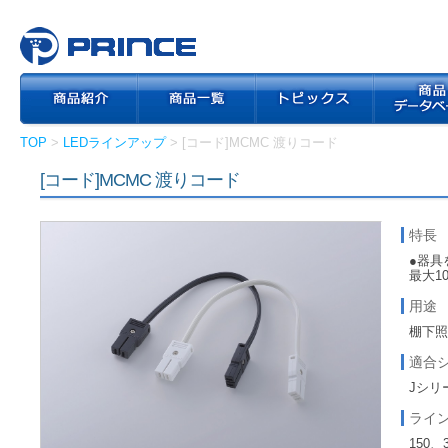
TOP
>
LEDラインアップ
> [コード]MCMC 渡りコード
[コード]MCMC 渡りコード
特長
●器具
最大1
用途
棚下
適合
Jシリ
ライ
150、