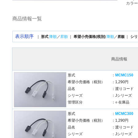
カラー
商品情報一覧
表示順序
｜
形式
降順
／
昇順
｜
希望小売価格(税別)
降順
／
｜
シリ
昇順
商品情報
形式
：
MCMC150
希望小売価格（税別）
：1,290円
品名
：渡りコード
シリーズ
：Jシリーズ
管理区分
：○ 在庫品
形式
：
MCMC300
希望小売価格（税別）
：1,290円
品名
：渡りコード
シリーズ
：Jシリーズ