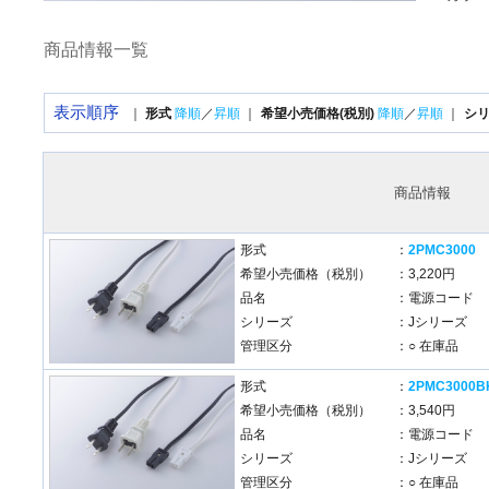
商品情報一覧
表示順序
｜
形式
降順
／
昇順
｜
希望小売価格(税別)
降順
／
昇順
｜
シ
商品情報
形式
：
2PMC3000
希望小売価格（税別）
：3,220円
品名
：電源コード
シリーズ
：Jシリーズ
管理区分
：○ 在庫品
形式
：
2PMC3000B
希望小売価格（税別）
：3,540円
品名
：電源コード
シリーズ
：Jシリーズ
管理区分
：○ 在庫品