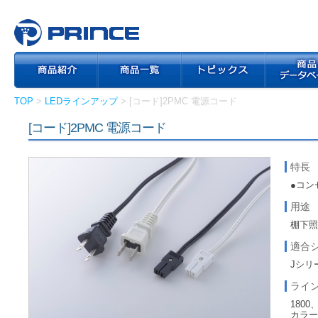
TOP
>
LEDラインアップ
> [コード]2PMC 電源コード
[コード]2PMC 電源コード
特長
●コン
用途
棚下
適合
Jシリ
ライ
1800
カラー