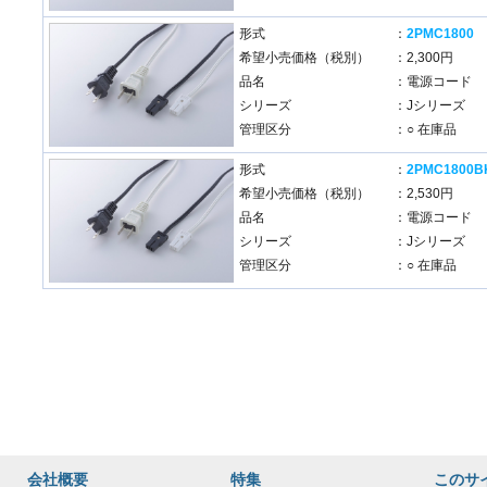
形式
：
2PMC1800
希望小売価格（税別）
：2,300円
品名
：電源コード
シリーズ
：Jシリーズ
管理区分
：○ 在庫品
形式
：
2PMC1800B
希望小売価格（税別）
：2,530円
品名
：電源コード
シリーズ
：Jシリーズ
管理区分
：○ 在庫品
会社概要
特集
このサ