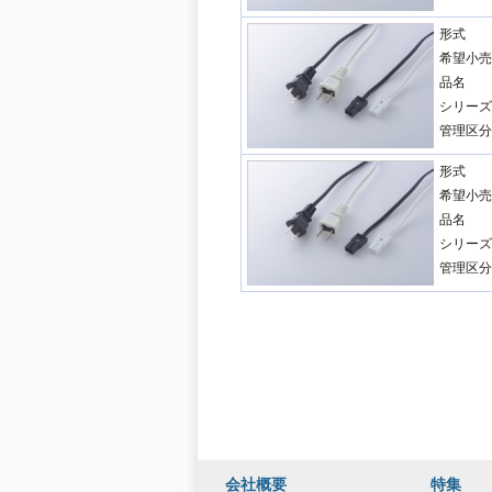
形式
希望小売
品名
シリーズ
管理区分
形式
希望小売
品名
シリーズ
管理区分
会社概要
特集