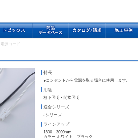
C 電源コード
特長
●コンセントから電源を取る場合に使用します。
用途
棚下照明・間接照明
適合シリーズ
Jシリーズ
ラインアップ
1800、3000mm
カラー:ホワイト、ブラック