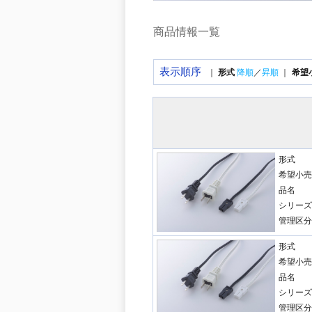
商品情報一覧
表示順序
｜
形式
降順
／
昇順
｜
希望
形式
希望小売
品名
シリーズ
管理区分
形式
希望小売
品名
シリーズ
管理区分