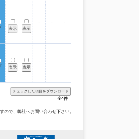
-
-
-
て
-
-
-
て
全4件
すので、弊社へお問い合わせ下さい。