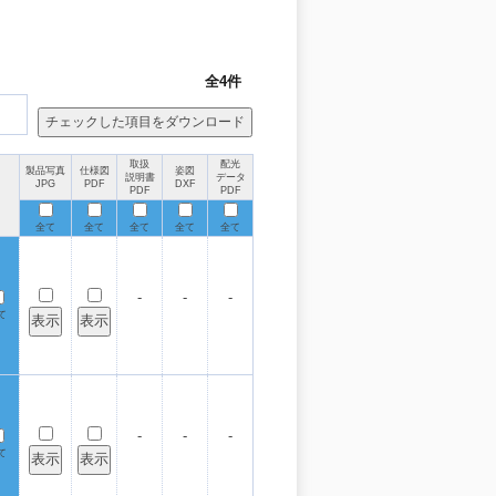
全4件
取扱
配光
製品写真
仕様図
姿図
説明書
データ
JPG
PDF
DXF
PDF
PDF
全て
全て
全て
全て
全て
-
-
-
て
-
-
-
て