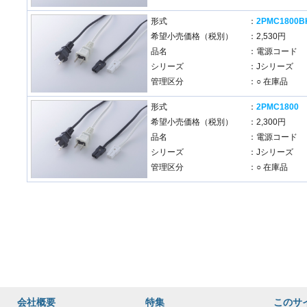
形式
：
2PMC1800B
希望小売価格（税別）
：2,530円
品名
：電源コード
シリーズ
：Jシリーズ
管理区分
：○ 在庫品
形式
：
2PMC1800
希望小売価格（税別）
：2,300円
品名
：電源コード
シリーズ
：Jシリーズ
管理区分
：○ 在庫品
会社概要
特集
このサ