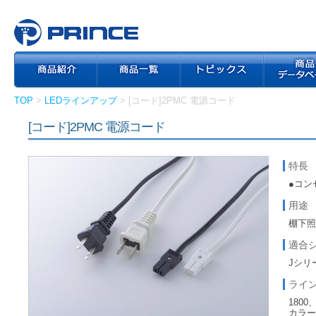
TOP
>
LEDラインアップ
> [コード]2PMC 電源コード
[コード]2PMC 電源コード
特長
●コン
用途
棚下
適合
Jシリ
ライ
1800
カラー