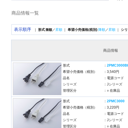
商品情報一覧
表示順序
｜
形式
／
昇順
｜
希望小売価格(税別)
降順
／
昇順
｜
シリ
降順
商品情報
形式
：
2PMC3000B
希望小売価格（税別）
：3,540円
品名
：電源コード
シリーズ
：Jシリーズ
管理区分
：○ 在庫品
形式
：
2PMC3000
希望小売価格（税別）
：3,220円
品名
：電源コード
シリーズ
：Jシリーズ
管理区分
：○ 在庫品