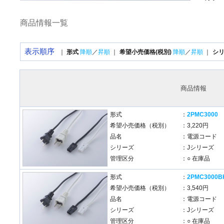
商品情報一覧
表示順序
｜
形式
降順
／
昇順
｜
希望小売価格(税別)
降順
／
昇順
｜
シ
商品情報
形式
：
2PMC3000
希望小売価格（税別）
：3,220円
品名
：電源コード
シリーズ
：Jシリーズ
管理区分
：○ 在庫品
形式
：
2PMC3000B
希望小売価格（税別）
：3,540円
品名
：電源コード
シリーズ
：Jシリーズ
管理区分
：○ 在庫品