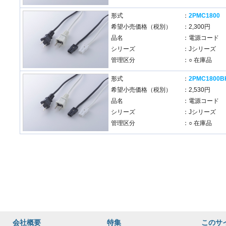
形式
：
2PMC1800
希望小売価格（税別）
：2,300円
品名
：電源コード
シリーズ
：Jシリーズ
管理区分
：○ 在庫品
形式
：
2PMC1800B
希望小売価格（税別）
：2,530円
品名
：電源コード
シリーズ
：Jシリーズ
管理区分
：○ 在庫品
会社概要
特集
このサ