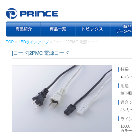
TOP
>
LEDラインアップ
> [コード]2PMC 電源コード
[コード]2PMC 電源コード
特長
●コン
用途
棚下
適合
Jシリ
ライ
1800
カラー