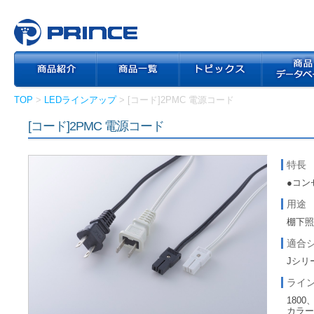
TOP
>
LEDラインアップ
> [コード]2PMC 電源コード
[コード]2PMC 電源コード
特長
●コン
用途
棚下
適合
Jシリ
ライ
1800
カラー