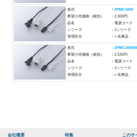
形式
：
2PMC1800
希望小売価格（税別）
：2,300円
品名
：電源コード
シリーズ
：Jシリーズ
管理区分
：○ 在庫品
形式
：
2PMC1800B
希望小売価格（税別）
：2,530円
品名
：電源コード
シリーズ
：Jシリーズ
管理区分
：○ 在庫品
会社概要
特集
このサ