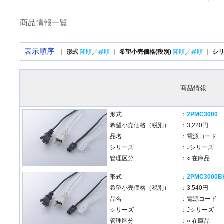
商品情報一覧
表示順序
｜
形式
降順
／
昇順
｜
希望小売価格(税別)
降順
／
昇順
｜
シ
商品情報
形式
：
2PMC3000
希望小売価格（税別）
：3,220円
品名
：電源コード
シリーズ
：Jシリーズ
管理区分
：○ 在庫品
形式
：
2PMC3000B
希望小売価格（税別）
：3,540円
品名
：電源コード
シリーズ
：Jシリーズ
管理区分
：○ 在庫品