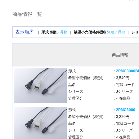
商品情報一覧
表示順序
｜
形式
／
昇順
｜
希望小売価格(税別)
降順
／
昇順
｜
シリ
降順
商品情報
形式
：
2PMC3000B
希望小売価格（税別）
：3,540円
品名
：電源コード
シリーズ
：Jシリーズ
管理区分
：○ 在庫品
形式
：
2PMC3000
希望小売価格（税別）
：3,220円
品名
：電源コード
シリーズ
：Jシリーズ
管理区分
：○ 在庫品