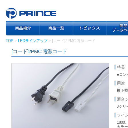
TOP
>
LEDラインアップ
> [コード]2PMC 電源コード
[コード]2PMC 電源コード
特長
●コン
用途
棚下
適合
Jシリ
ライ
1800
カラー