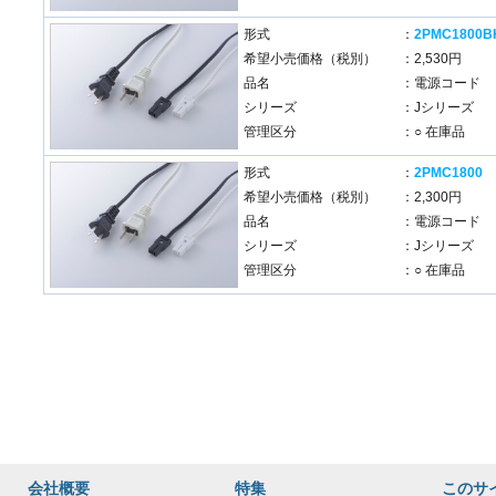
形式
：
2PMC1800B
希望小売価格（税別）
：2,530円
品名
：電源コード
シリーズ
：Jシリーズ
管理区分
：○ 在庫品
形式
：
2PMC1800
希望小売価格（税別）
：2,300円
品名
：電源コード
シリーズ
：Jシリーズ
管理区分
：○ 在庫品
会社概要
特集
このサ