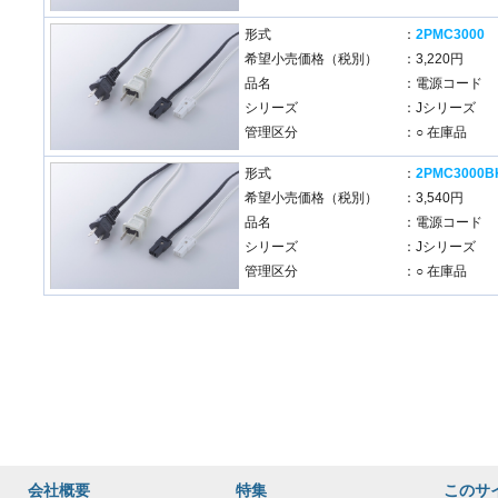
形式
：
2PMC3000
希望小売価格（税別）
：3,220円
品名
：電源コード
シリーズ
：Jシリーズ
管理区分
：○ 在庫品
形式
：
2PMC3000B
希望小売価格（税別）
：3,540円
品名
：電源コード
シリーズ
：Jシリーズ
管理区分
：○ 在庫品
会社概要
特集
このサ