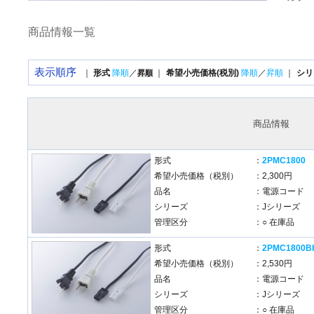
商品情報一覧
表示順序
｜
形式
降順
／
｜
希望小売価格(税別)
降順
／
昇順
｜
シリ
昇順
商品情報
形式
：
2PMC1800
希望小売価格（税別）
：2,300円
品名
：電源コード
シリーズ
：Jシリーズ
管理区分
：○ 在庫品
形式
：
2PMC1800B
希望小売価格（税別）
：2,530円
品名
：電源コード
シリーズ
：Jシリーズ
管理区分
：○ 在庫品