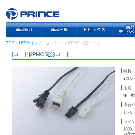
TOP
>
LEDラインアップ
> [コード]2PMC 電源コード
[コード]2PMC 電源コード
特長
●コン
用途
棚下
適合
Jシリ
ライ
1800
カラー