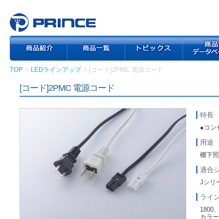
TOP
>
LEDラインアップ
> [コード]2PMC 電源コード
[コード]2PMC 電源コード
特長
●コン
用途
棚下
適合
Jシリ
ライ
1800
カラー