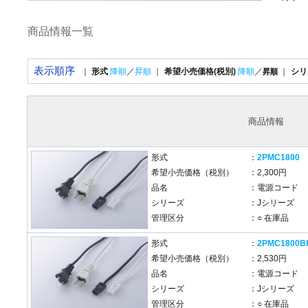
商品情報一覧
表示順序
｜
形式
降順
／
昇順
｜
希望小売価格(税別)
降順
／
｜
シリ
昇順
商品情報
形式
：
2PMC1800
希望小売価格（税別）
：2,300円
品名
：電源コード
シリーズ
：Jシリーズ
管理区分
：○ 在庫品
形式
：
2PMC1800B
希望小売価格（税別）
：2,530円
品名
：電源コード
シリーズ
：Jシリーズ
管理区分
：○ 在庫品