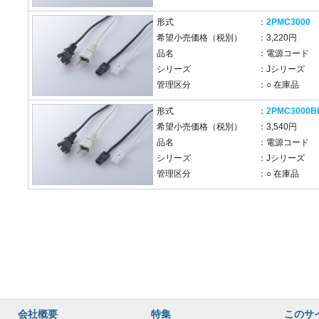
形式
：
2PMC3000
希望小売価格（税別）
：3,220円
品名
：電源コード
シリーズ
：Jシリーズ
管理区分
：○ 在庫品
形式
：
2PMC3000B
希望小売価格（税別）
：3,540円
品名
：電源コード
シリーズ
：Jシリーズ
管理区分
：○ 在庫品
会社概要
特集
このサ