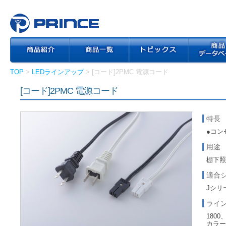
TOP
>
LEDラインアップ
> [コード]2PMC 電源コード
[コード]2PMC 電源コード
特長
●コン
用途
棚下
適合
Jシリ
ライ
1800
カラー