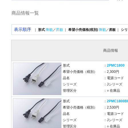
商品情報一覧
表示順序
｜
形式
降順
／
昇順
｜
希望小売価格(税別)
降順
／
｜
シリ
昇順
商品情報
形式
：
2PMC1800
希望小売価格（税別）
：2,300円
品名
：電源コード
シリーズ
：Jシリーズ
管理区分
：○ 在庫品
形式
：
2PMC1800B
希望小売価格（税別）
：2,530円
品名
：電源コード
シリーズ
：Jシリーズ
管理区分
：○ 在庫品