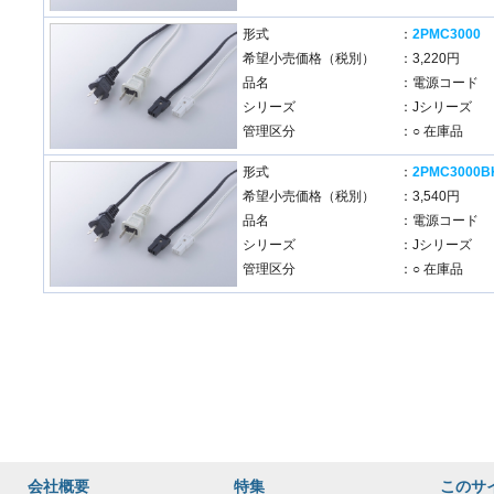
形式
：
2PMC3000
希望小売価格（税別）
：3,220円
品名
：電源コード
シリーズ
：Jシリーズ
管理区分
：○ 在庫品
形式
：
2PMC3000B
希望小売価格（税別）
：3,540円
品名
：電源コード
シリーズ
：Jシリーズ
管理区分
：○ 在庫品
会社概要
特集
このサ