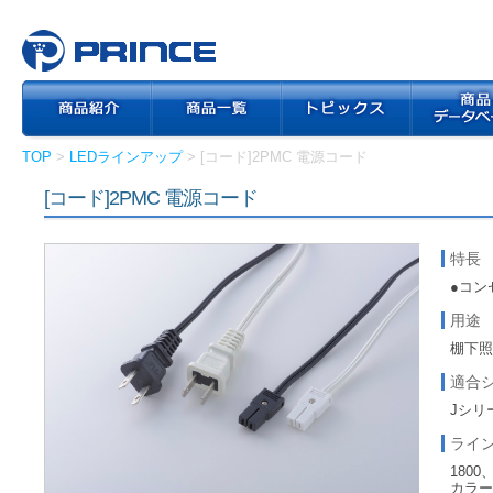
TOP
>
LEDラインアップ
> [コード]2PMC 電源コード
[コード]2PMC 電源コード
特長
●コン
用途
棚下
適合
Jシリ
ライ
1800
カラー