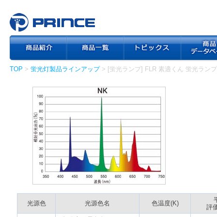
TOP
>
蛍光灯製品ラインアップ
> [蛍光ランプ] FLR 素適くん 蛍光ラン
光源色
光源色名
色温度(K)
評