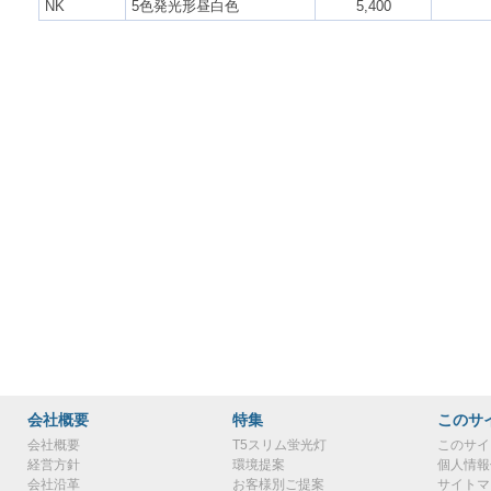
NK
5色発光形昼白色
5,400
会社概要
特集
このサ
会社概要
T5スリム蛍光灯
このサイ
経営方針
環境提案
個人情報
会社沿革
お客様別ご提案
サイトマ