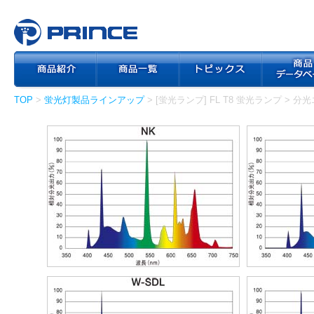
TOP
>
蛍光灯製品ラインアップ
> [蛍光ランプ] FL T8 蛍光ランプ > 