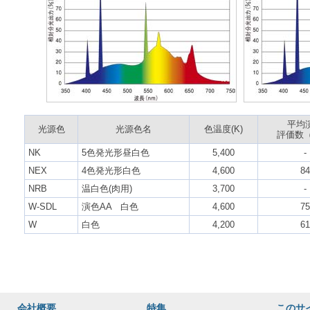
平均
光源色
光源色名
色温度(K)
評価数（
NK
5色発光形昼白色
5,400
-
NEX
4色発光形白色
4,600
84
NRB
温白色(肉用)
3,700
-
W-SDL
演色AA 白色
4,600
75
W
白色
4,200
61
会社概要
特集
このサ