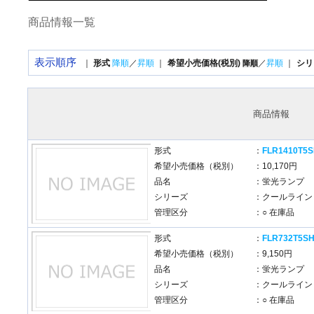
商品情報一覧
表示順序
｜
形式
降順
／
昇順
｜
希望小売価格(税別)
／
昇順
｜
シリ
降順
商品情報
形式
：
FLR1410T5S
希望小売価格（税別）
：10,170円
品名
：蛍光ランプ
シリーズ
：クールライン
管理区分
：○ 在庫品
形式
：
FLR732T5S
希望小売価格（税別）
：9,150円
品名
：蛍光ランプ
シリーズ
：クールライン
管理区分
：○ 在庫品