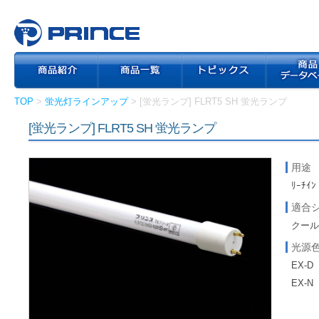
TOP
>
蛍光灯ラインアップ
> [蛍光ランプ] FLRT5 SH 蛍光ランプ
[蛍光ランプ] FLRT5 SH 蛍光ランプ
用途
ﾘｰﾁｲﾝ
適合
クール
光源
EX-D
EX-N