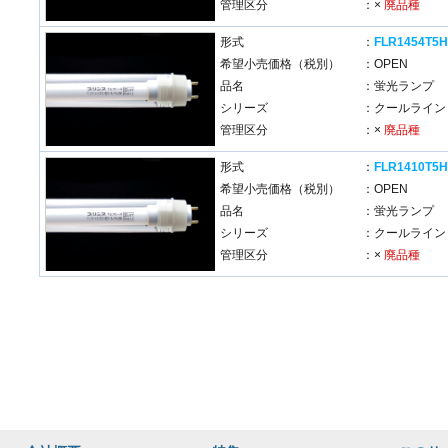
管理区分
：×
廃品種
形式
：
FLR1454T5H
希望小売価格（税別）
：OPEN
品名
：蛍光ランプ
シリーズ
：クールライン 
管理区分
：×
廃品種
形式
：
FLR1410T5H
希望小売価格（税別）
：OPEN
品名
：蛍光ランプ
シリーズ
：クールライン 
管理区分
：×
廃品種