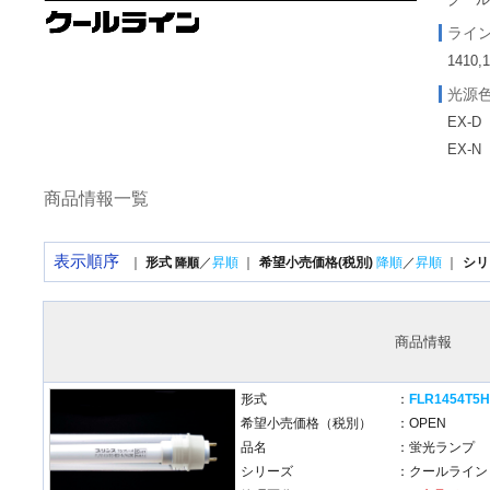
ライ
1410,
光源
EX-D
EX-N
商品情報一覧
表示順序
｜
形式
／
昇順
｜
希望小売価格(税別)
降順
／
昇順
｜
シリ
降順
商品情報
形式
：
FLR1454T5H
希望小売価格（税別）
：OPEN
品名
：蛍光ランプ
シリーズ
：クールライン 