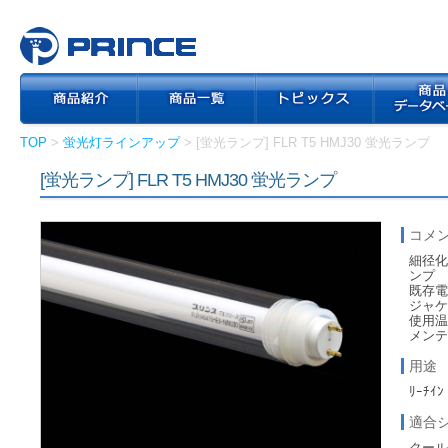
TOP
>
蛍光灯ラインアップ
> [蛍光ランプ] FLR T5 HMJ30 蛍光ランプ
[蛍光ランプ] FLR T5 HMJ30 蛍光ランプ
コメ
細径化
ンプ
既存
ジャケ
使用温
メン
用途
ﾘｰﾁｲﾝ
適合
クール