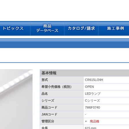
基本情報
形式
CR615L/24H
希望小売価格（税別）
OPEN
品名
LEDランプ
シリーズ
Cシリーズ
商品コード
7M6F0740
JANコード
-
管理区分
×
廃品種
全長
615 mm