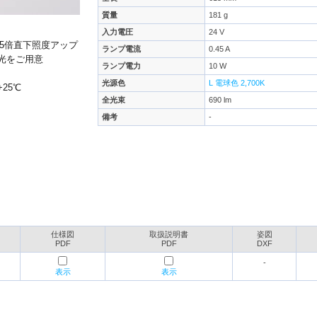
質量
181 g
入力電圧
24 V
.5倍直下照度アップ
ランプ電流
0.45 A
た光をご用意
ランプ電力
10 W
光源色
L 電球色 2,700K
+25℃
全光束
690 lm
備考
-
仕様図
取扱説明書
姿図
PDF
PDF
DXF
-
表示
表示