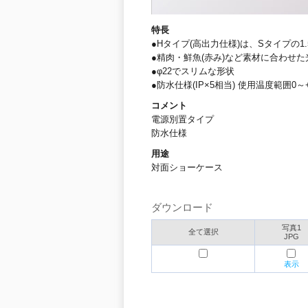
特長
●Hタイプ(高出力仕様)は、Sタイプの1
●精肉・鮮魚(赤み)など素材に合わせ
●φ22でスリムな形状
●防水仕様(IP×5相当) 使用温度範囲0～
コメント
電源別置タイプ
防水仕様
用途
対面ショーケース
ダウンロード
写真1
全て選択
JPG
表示