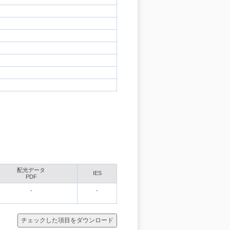
配光データ
IES
PDF
-
-