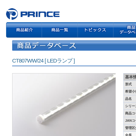
CT807WW/24 [ LEDランプ ]
基本
形式
希望小
品名
シリー
商品コ
JAN
管理区
全長