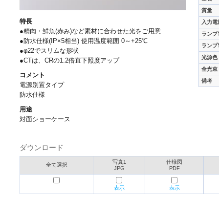
質量
特長
入力電
●精肉・鮮魚(赤み)など素材に合わせた光をご用意
ランプ
●防水仕様(IP×5相当) 使用温度範囲 0～+25℃
ランプ
●φ22でスリムな形状
光源色
●CTは、CRの1.2倍直下照度アップ
全光束
コメント
備考
電源別置タイプ
防水仕様
用途
対面ショーケース
ダウンロード
写真1
仕様図
全て選択
JPG
PDF
表示
表示