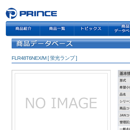
FLR48T6NEX/M [ 蛍光ランプ ]
基本
形式
希望小
品名
シリー
商品コ
JAN
管理区
一般名