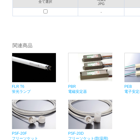
全て選択
JPG
-
関連商品
FLR T6
PBR
PEB
蛍光ランプ
電磁安定器
電子安定
PSF-20F
PSF-20D
フリーソケット
フリーソケット(防湿用)