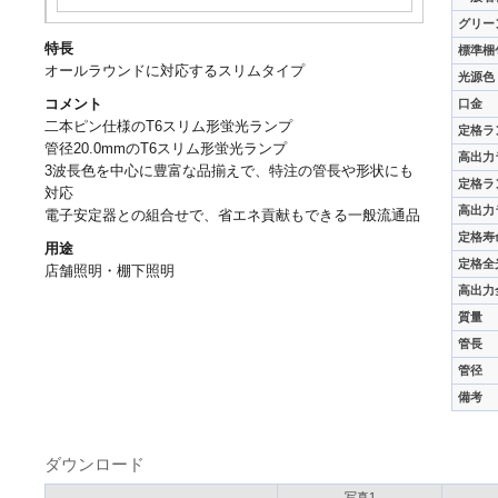
グリー
特長
標準梱
オールラウンドに対応するスリムタイプ
光源色
コメント
口金
二本ピン仕様のT6スリム形蛍光ランプ
定格ラ
管径20.0mmのT6スリム形蛍光ランプ
高出力
3波長色を中心に豊富な品揃えで、特注の管長や形状にも
定格ラ
対応
高出力
電子安定器との組合せで、省エネ貢献もできる一般流通品
定格寿
用途
定格全
店舗照明・棚下照明
高出力
質量
管長
管径
備考
ダウンロード
写真1