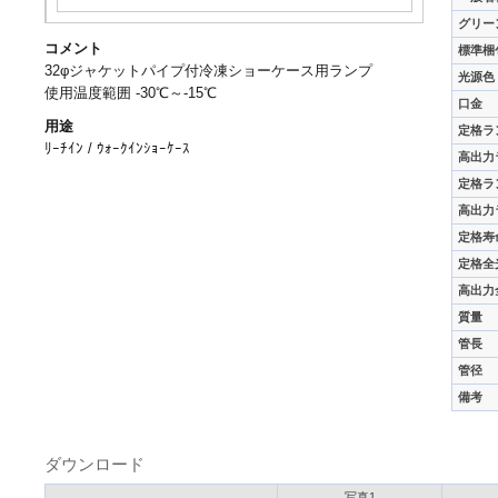
グリー
コメント
標準梱
32φジャケットパイプ付冷凍ショーケース用ランプ
光源色
使用温度範囲 -30℃～-15℃
口金
用途
定格ラ
ﾘｰﾁｲﾝ / ｳｫｰｸｲﾝｼｮｰｹｰｽ
高出力
定格ラ
高出力
定格寿
定格全
高出力
質量
管長
管径
備考
ダウンロード
写真1