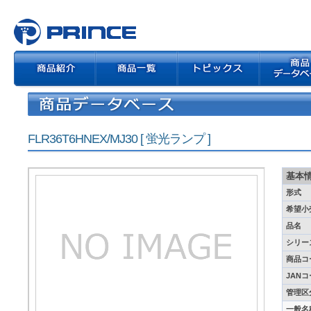
FLR36T6HNEX/MJ30 [ 蛍光ランプ ]
基本
形式
希望小
品名
シリー
商品コ
JAN
管理区
一般名